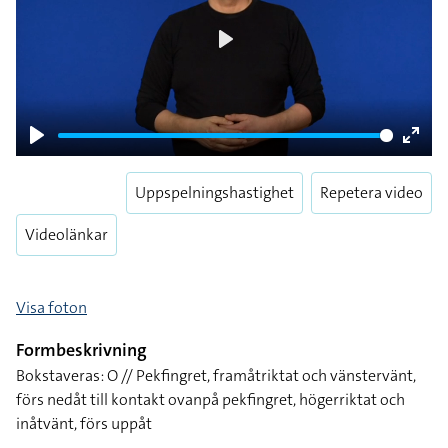
Play
Play
Enter
fulls
Uppspelningshastighet
Repetera video
Videolänkar
Visa foton
Formbeskrivning
Bokstaveras: O // Pekfingret, framåtriktat och vänstervänt,
förs nedåt till kontakt ovanpå pekfingret, högerriktat och
inåtvänt, förs uppåt