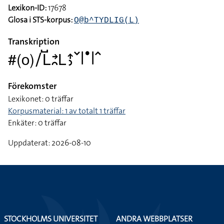
Lexikon-ID:
17678
Glosa i STS-korpus:
O@b^TYDLIG(L)
Transkription
#(o)􌥠􌥈􌤹􌥔􌥘􌥈􌤴􌤶􌥧􌥼􌤟􌥼􌥦
Förekomster
Lexikonet: 0 träffar
Korpusmaterial: 1 av totalt 1 träffar
Enkäter: 0 träffar
Uppdaterat: 2026-08-10
STOCKHOLMS UNIVERSITET
ANDRA WEBBPLATSER