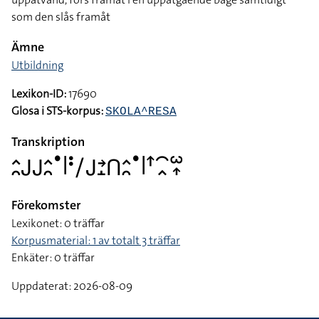
som den slås framåt
Ämne
Utbildning
Lexikon-ID:
17690
Glosa i STS-korpus:
SKOLA^RESA
Transkription
􌤵􌥘􌤢􌤢􌤵􌥘􌤟􌥼􌥻􌥠􌤢􌥔􌤸􌤽􌤵􌥘􌤟􌥼􌦃􌥯􌥿􌥱􌥾
Förekomster
Lexikonet: 0 träffar
Korpusmaterial: 1 av totalt 3 träffar
Enkäter: 0 träffar
Uppdaterat: 2026-08-09