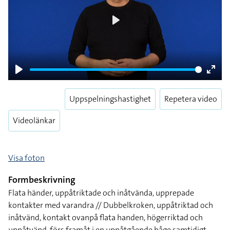
Play
Play
Enter
fulls
Uppspelningshastighet
Repetera video
Videolänkar
Visa foton
Formbeskrivning
Flata händer, uppåtriktade och inåtvända, upprepade
kontakter med varandra // Dubbelkroken, uppåtriktad och
inåtvänd, kontakt ovanpå flata handen, högerriktad och
uppåtvänd, förs framåt i en uppåtgående båge samtidigt