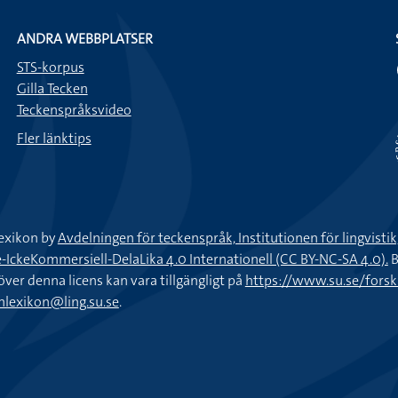
ANDRA WEBBPLATSER
STS-korpus
Gilla Tecken
Teckenspråksvideo
Fler länktips
exikon by
Avdelningen för teckenspråk, Institutionen för lingvisti
keKommersiell-DelaLika 4.0 Internationell (CC BY-NC-SA 4.0).
B
töver denna licens kan vara tillgängligt på
https://www.su.se/fors
nlexikon@ling.su.se
.