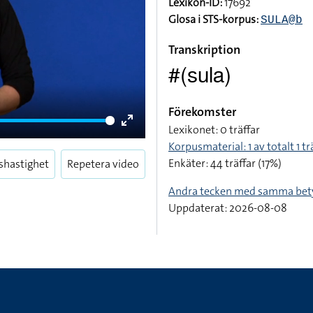
Lexikon-ID:
17692
Glosa i STS-korpus:
SULA@b
Transkription
#(sula)
Förekomster
Lexikonet: 0 träffar
Enter
Korpusmaterial: 1 av totalt 1 tr
fullscreen
Enkäter: 44 träffar (17%)
shastighet
Repetera video
Andra tecken med samma bet
Uppdaterat: 2026-08-08