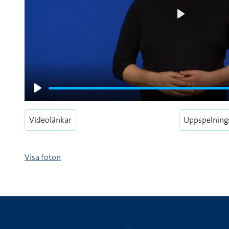
Play
Play
Videolänkar
Uppspelning
Visa foton