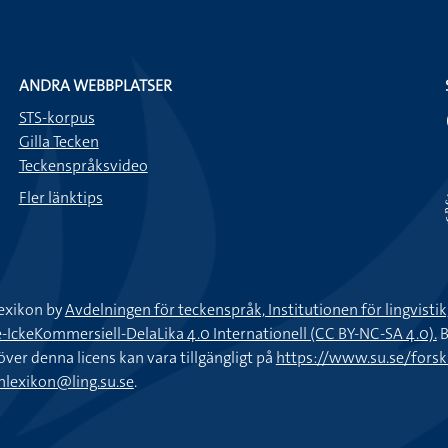
ANDRA WEBBPLATSER
STS-korpus
Gilla Tecken
Teckenspråksvideo
Fler länktips
exikon by
Avdelningen för teckenspråk, Institutionen för lingvisti
keKommersiell-DelaLika 4.0 Internationell (CC BY-NC-SA 4.0).
B
töver denna licens kan vara tillgängligt på
https://www.su.se/fors
nlexikon@ling.su.se
.