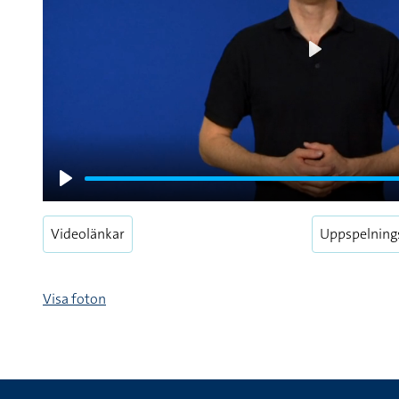
Play
Play
Videolänkar
Uppspelning
Visa foton