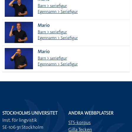
lista
Barn > seriefigur
Egennamn > Seriefigur
Mario
Barn > seriefigur
Egennamn > Seriefigur
Mario
Barn > seriefigur
Egennamn > Seriefigur
STOCKHOLMS UNIVERSITET
ANDRA WEBBPLATSER
Inst. för lingvistik
STS-korpus
SE-106 91 Stockholm
Gilla Tecken