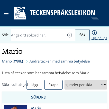
Sök:
Sök
Hjälp/Tips
Mario
Mario (17884)
Andra tecken med samma betydelse
Lista på tecken som har samma betydelse som Mario
Sökresultat: 3 st
Lägg
Skapa
till
PDF
SÖKORD
alla i
Mario