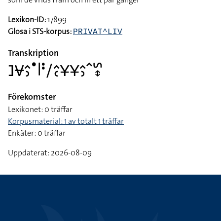
Lexikon-ID:
17899
Glosa i STS-korpus:
PRIVAT^LIV
Transkription
􌤔􌤮􌤵􌤶􌤟􌥼􌥻􌥠􌤵􌥗􌥃􌥃􌤵􌤶􌥦􌥲􌦋
Förekomster
Lexikonet: 0 träffar
Korpusmaterial: 1 av totalt 1 träffar
Enkäter: 0 träffar
Uppdaterat: 2026-08-09