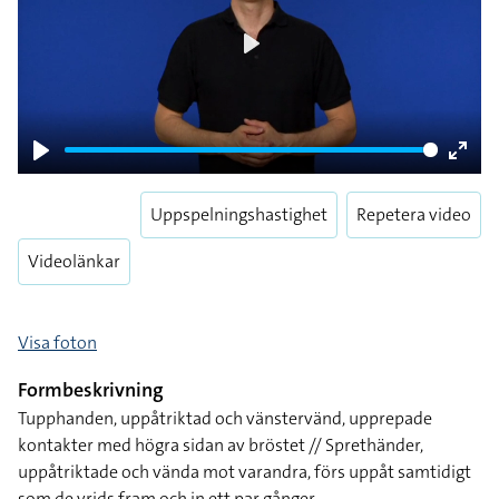
Play
Play
Enter
fulls
Uppspelningshastighet
Repetera video
Videolänkar
Visa foton
Formbeskrivning
Tupphanden, uppåtriktad och vänstervänd, upprepade
kontakter med högra sidan av bröstet // Sprethänder,
uppåtriktade och vända mot varandra, förs uppåt samtidigt
som de vrids fram och in ett par gånger