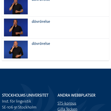
lista
dövrörelse
dövrörelse
STOCKHOLMS UNIVERSITET
ANDRA WEBBPLATSER
Inst. för lingvistik
STS-korpus
SE-106 91 Stockholm
Gilla Tecken