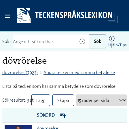
Sök:
Sök
Hjälp/Tips
dövrörelse
dövrörelse (17923)
Andra tecken med samma betydelse
Lista på tecken som har samma betydelse som dövrörelse
Sökresultat: 3 st
Lägg
Skapa
till
PDF
SÖKORD
alla i
dövrörelse