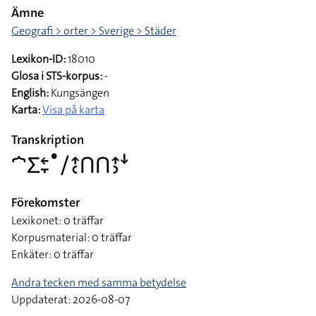
Ämne
Geografi > orter > Sverige > Städer
Lexikon-ID:
18010
Glosa i STS-korpus:
-
English:
Kungsängen
Karta:
Visa på karta
Transkription
􌤀􌤥􌥓􌥙􌤟􌥠􌤴􌥗􌤽􌤽􌤴􌤶􌦄
Förekomster
Lexikonet: 0 träffar
Korpusmaterial: 0 träffar
Enkäter: 0 träffar
Andra tecken med samma betydelse
Uppdaterat: 2026-08-07