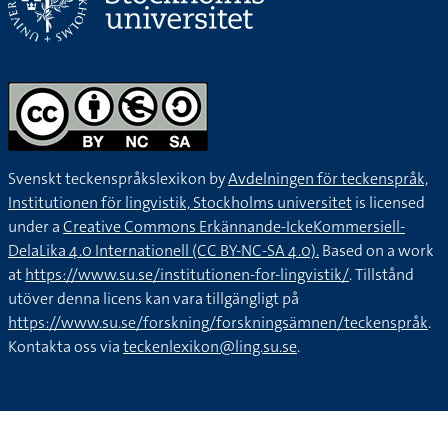
Svenskt teckenspråkslexikon by
Avdelningen för teckenspråk,
Institutionen för lingvistik, Stockholms universitet
is licensed
under a
Creative Commons Erkännande-IckeKommersiell-
DelaLika 4.0 Internationell (CC BY-NC-SA 4.0).
Based on a work
at
https://www.su.se/institutionen-for-lingvistik/
. Tillstånd
utöver denna licens kan vara tillgängligt på
https://www.su.se/forskning/forskningsämnen/teckenspråk
.
Kontakta oss via
teckenlexikon@ling.su.se
.