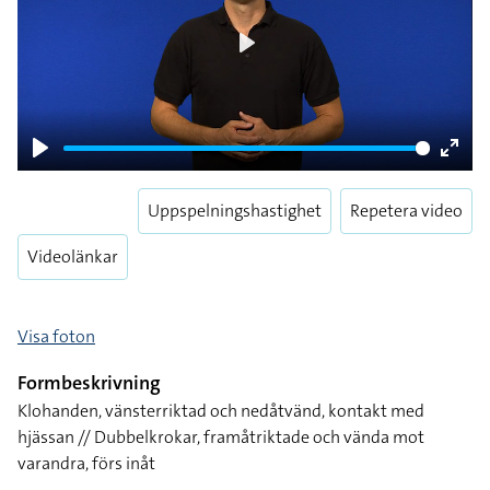
Play
Play
Enter
fulls
Uppspelningshastighet
Repetera video
Videolänkar
Visa foton
Formbeskrivning
Klohanden, vänsterriktad och nedåtvänd, kontakt med
hjässan // Dubbelkrokar, framåtriktade och vända mot
varandra, förs inåt