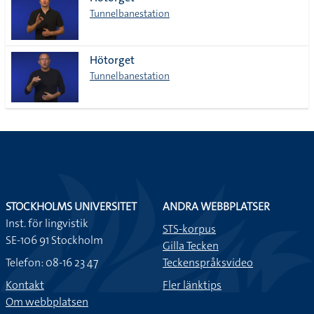
lista
Tunnelbanestation
Hötorget
Tunnelbanestation
STOCKHOLMS UNIVERSITET
ANDRA WEBBPLATSER
Inst. för lingvistik
STS-korpus
SE-106 91 Stockholm
Gilla Tecken
Telefon: 08-16 23 47
Teckenspråksvideo
Kontakt
Fler länktips
Om webbplatsen