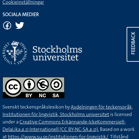
Cookieinställningar
SOCIALA MEDIER
FEEDBACK
Svenskt teckenspråkslexikon by
Avdelningen för teckenspråk,
Institutionen för lingvistik, Stockholms universitet
is licensed
under a
Creative Commons Erkännande-IckeKommersiell-
DelaLika 4.0 Internationell (CC BY-NC-SA 4.0).
Based on a work
at
https://www.su.se/institutionen-for-lingvistik/
. Tillstånd