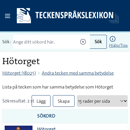
Sök:
Sök
Hjälp/Tips
Hötorget
Hötorget (18025)
Andra tecken med samma betydelse
Lista på tecken som har samma betydelse som Hötorget
Sökresultat: 2 st
Lägg
Skapa
till
PDF
SÖKORD
alla i
Hötorget