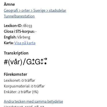
Ämne
Geografi > orter > Sverige > stadsdelar
Tunnelbanestation
Lexikon-ID:
18033
Glosa i STS-korpus:
-
English:
Vårberg
Karta:
Visa på karta
Transkription
#(vår)􌥠􌤦􌤴􌤸􌤦􌤴􌥙􌥣􌥡
Förekomster
Lexikonet: 0 träffar
Korpusmaterial: 0 träffar
Enkäter: 2 träffar (1%)
Andra tecken med samma betydelse