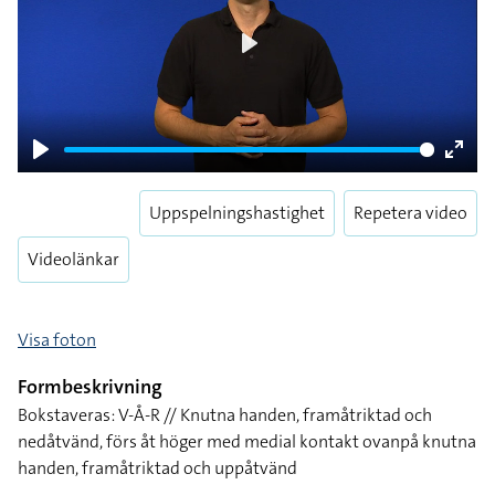
Play
Play
Enter
fulls
Uppspelningshastighet
Repetera video
Videolänkar
Visa foton
Formbeskrivning
Bokstaveras: V-Å-R // Knutna handen, framåtriktad och
nedåtvänd, förs åt höger med medial kontakt ovanpå knutna
handen, framåtriktad och uppåtvänd