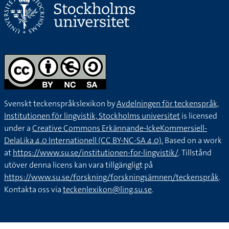
Svenskt teckenspråkslexikon by
Avdelningen för teckenspråk,
Institutionen för lingvistik, Stockholms universitet
is licensed
under a
Creative Commons Erkännande-IckeKommersiell-
DelaLika 4.0 Internationell (CC BY-NC-SA 4.0).
Based on a work
at
https://www.su.se/institutionen-for-lingvistik/
. Tillstånd
utöver denna licens kan vara tillgängligt på
https://www.su.se/forskning/forskningsämnen/teckenspråk
.
Kontakta oss via
teckenlexikon@ling.su.se
.