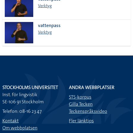
lista
Verktyg
vattenpass
Verktyg
STOCKHOLMS UNIVERSITET
ANDRA WEBBPLATSER
Inst. för lingvistik
STS-korpus
SE-106 91 Stockholm
Gilla Tecken
Telefon: 08-16 23 47
Teckenspråksvideo
Kontakt
Fler länktips
Om webbplatsen