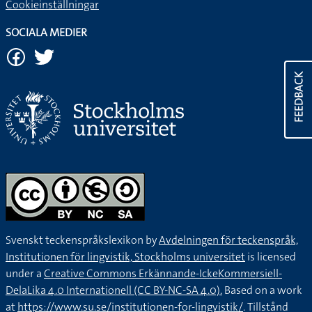
Cookieinställningar
SOCIALA MEDIER
FEEDBACK
Svenskt teckenspråkslexikon by
Avdelningen för teckenspråk,
Institutionen för lingvistik, Stockholms universitet
is licensed
under a
Creative Commons Erkännande-IckeKommersiell-
DelaLika 4.0 Internationell (CC BY-NC-SA 4.0).
Based on a work
at
https://www.su.se/institutionen-for-lingvistik/
. Tillstånd