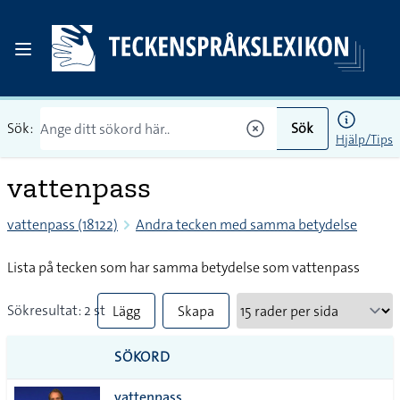
Sök:
Sök
Hjälp/Tips
vattenpass
vattenpass (18122)
Andra tecken med samma betydelse
Lista på tecken som har samma betydelse som vattenpass
Sökresultat: 2 st
Lägg
Skapa
till
PDF
SÖKORD
alla i
vattenpass