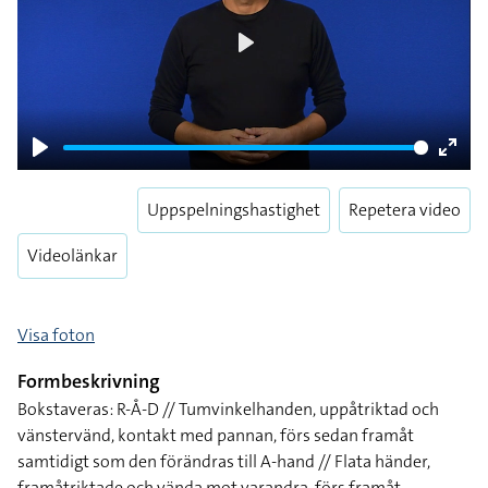
Play
Play
Enter
fulls
Uppspelningshastighet
Repetera video
Videolänkar
Visa foton
Formbeskrivning
Bokstaveras: R-Å-D // Tumvinkelhanden, uppåtriktad och
vänstervänd, kontakt med pannan, förs sedan framåt
samtidigt som den förändras till A-hand // Flata händer,
framåtriktade och vända mot varandra, förs framåt