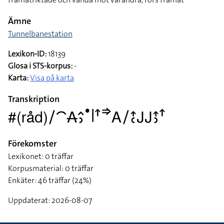
Ämne
Tunnelbanestation
Lexikon-ID:
18139
Glosa i STS-korpus:
-
Karta:
Visa på karta
Transkription
#(råd)􌥠􌤃􌥄􌤵􌤶􌤟􌥼􌦃􌦆􌤤􌥠􌤴􌥗􌤢􌤢􌤴􌤶􌦃
Förekomster
Lexikonet: 0 träffar
Korpusmaterial: 0 träffar
Enkäter: 46 träffar (24%)
Uppdaterat: 2026-08-07