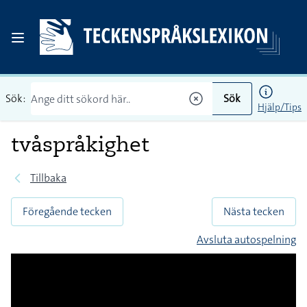
Sök:
Sök
Hjälp/Tips
tvåspråkighet
Tillbaka
Föregående tecken
Nästa tecken
Avsluta autospelning