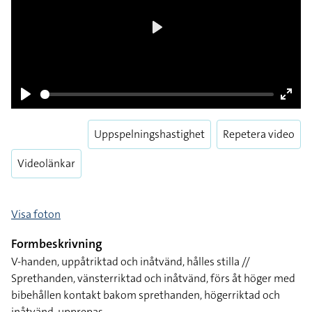
Play
Play
Enter
fulls
Uppspelningshastighet
Repetera video
Videolänkar
Visa foton
Formbeskrivning
V-handen, uppåtriktad och inåtvänd, hålles stilla //
Sprethanden, vänsterriktad och inåtvänd, förs åt höger med
bibehållen kontakt bakom sprethanden, högerriktad och
inåtvänd, upprepas