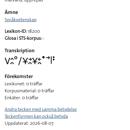
Ämne
Språkvetenskap
Lexikon-ID:
18200
Glosa i STS-korpus:
-
Transkription
􌤭􌤵􌥘􌦑􌥠􌥃􌥔􌥘􌥃􌥓􌥘􌤟􌥣􌥼􌥻
Förekomster
Lexikonet: 0 träffar
Korpusmaterial: 0 träffar
Enkäter: 0 träffar
Andra tecken med samma betydelse
Teckenformen kan också betyda
Uppdaterat: 2026-08-07