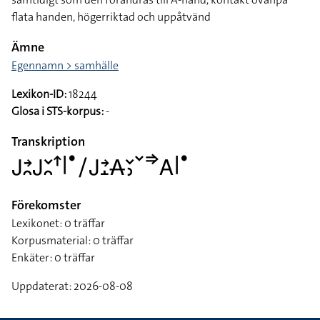
flata handen, högerriktad och uppåtvänd
Ämne
Egennamn > samhälle
Lexikon-ID:
18244
Glosa i STS-korpus:
-
Transkription
􌤢􌥔􌥘􌤢􌥖􌥘􌦃􌥼􌤟􌥠􌤢􌥔􌤸􌥄􌥖􌤶􌥧􌦆􌤤􌥼􌤟
Förekomster
Lexikonet: 0 träffar
Korpusmaterial: 0 träffar
Enkäter: 0 träffar
Uppdaterat: 2026-08-08