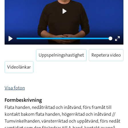
Play
Play
Enter
fulls
Uppspelningshastighet
Repetera video
Videolänkar
Visa foton
Formbeskrivning
Flata handen, nedåtriktad och inåtvänd, förs framåt till
kontakt bakom flata handen, högerriktad och inåtvänd //
Tumvinkelhanden, vänsterriktad och uppåtvänd, förs nedåt
samtidigt som den förändras till A-hand, kontakt ovanpå