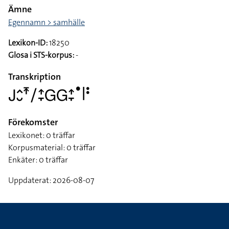
Ämne
Egennamn > samhälle
Lexikon-ID:
18250
Glosa i STS-korpus:
-
Transkription
􌤢􌤵􌤷􌥵􌥠􌤴􌥙􌤦􌤦􌤴􌥙􌤟􌥼􌥻
Förekomster
Lexikonet: 0 träffar
Korpusmaterial: 0 träffar
Enkäter: 0 träffar
Uppdaterat: 2026-08-07