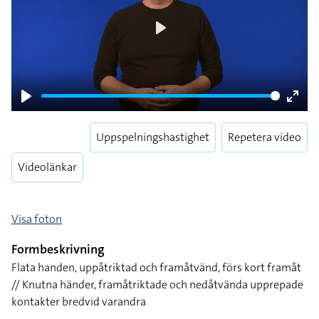
Play
Play
Enter
fulls
Uppspelningshastighet
Repetera video
Videolänkar
Visa foton
Formbeskrivning
Flata handen, uppåtriktad och framåtvänd, förs kort framåt
// Knutna händer, framåtriktade och nedåtvända upprepade
kontakter bredvid varandra