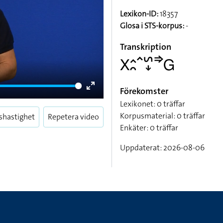
Lexikon-ID:
18357
Glosa i STS-korpus:
-
Transkription
􌤳􌤵􌥘􌥦􌥲􌦊􌦆􌤦
Förekomster
Enter
Lexikonet: 0 träffar
fullscreen
Korpusmaterial: 0 träffar
shastighet
Repetera video
Enkäter: 0 träffar
Uppdaterat: 2026-08-06