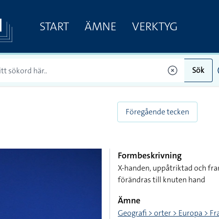
START
ÄMNE
VERKTYG
Sök
Föregående tecken
Formbeskrivning
X-handen, uppåtriktad och fra
förändras till knuten hand
Ämne
Geografi > orter > Europa > Fr