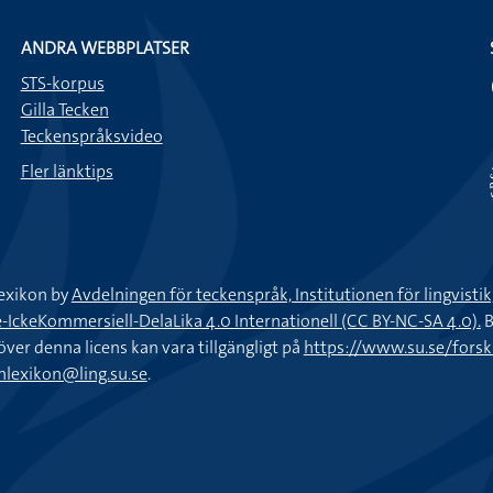
ANDRA WEBBPLATSER
STS-korpus
Gilla Tecken
Teckenspråksvideo
Fler länktips
exikon by
Avdelningen för teckenspråk, Institutionen för lingvisti
keKommersiell-DelaLika 4.0 Internationell (CC BY-NC-SA 4.0).
B
töver denna licens kan vara tillgängligt på
https://www.su.se/fors
nlexikon@ling.su.se
.