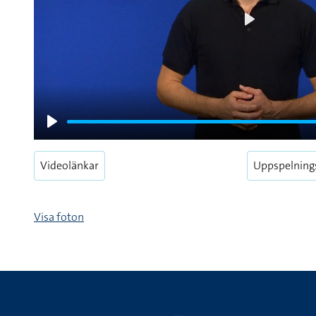
Play
Play
Videolänkar
Uppspelning
Visa foton