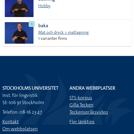
lista
Hobby
1
baka
Mat och dryck > matlagning
1 varianter finns
STOCKHOLMS UNIVERSITET
ANDRA WEBBPLATSER
Inst. för lingvistik
STS-korpus
SE-106 91 Stockholm
Gilla Tecken
Telefon: 08-16 23 47
Teckenspråksvideo
Kontakt
Fler länktips
Om webbplatsen