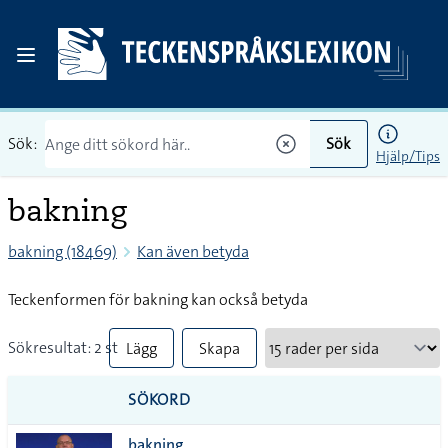
Sök:
Sök
Hjälp/Tips
bakning
bakning (18469)
Kan även betyda
Teckenformen för bakning kan också betyda
Sökresultat: 2 st
Lägg
Skapa
till
PDF
SÖKORD
alla i
bakning