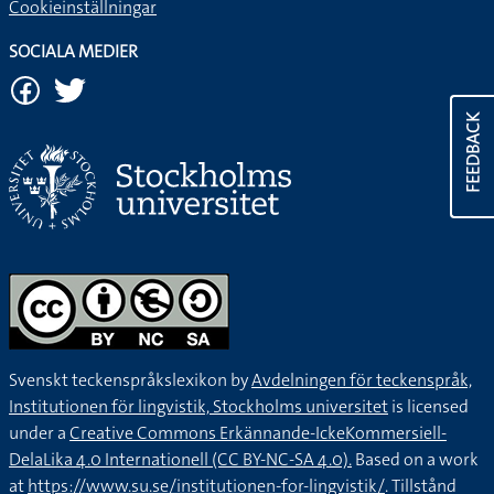
Cookieinställningar
SOCIALA MEDIER
FEEDBACK
Svenskt teckenspråkslexikon by
Avdelningen för teckenspråk,
Institutionen för lingvistik, Stockholms universitet
is licensed
under a
Creative Commons Erkännande-IckeKommersiell-
DelaLika 4.0 Internationell (CC BY-NC-SA 4.0).
Based on a work
at
https://www.su.se/institutionen-for-lingvistik/
. Tillstånd