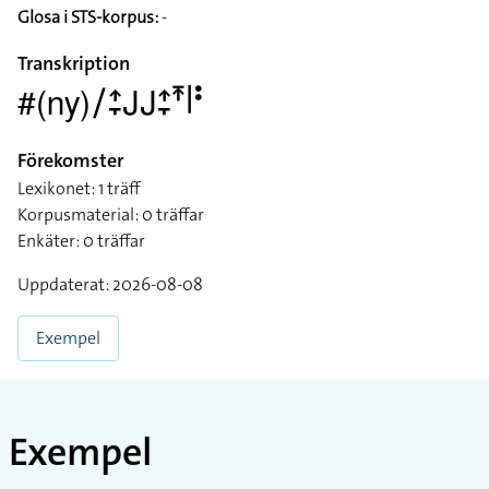
Glosa i STS-korpus:
-
Transkription
#(ny)􌥠􌤴􌥙􌤢􌤢􌤴􌥙􌥵􌥼􌥻
Förekomster
Lexikonet: 1 träff
Korpusmaterial: 0 träffar
Enkäter: 0 träffar
Uppdaterat: 2026-08-08
Exempel
Exempel