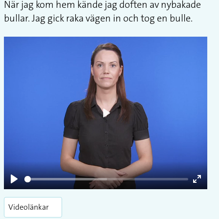
När jag kom hem kände jag doften av nybakade
bullar. Jag gick raka vägen in och tog en bulle.
Play
Play
Enter
fullsc
Videolänkar