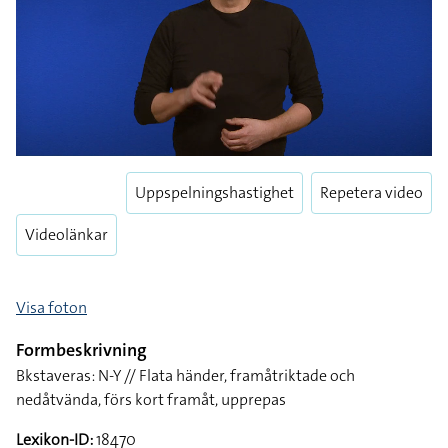
Uppspelningshastighet
Repetera video
Videolänkar
Visa foton
Formbeskrivning
Bkstaveras: N-Y // Flata händer, framåtriktade och
nedåtvända, förs kort framåt, upprepas
Lexikon-ID:
18470