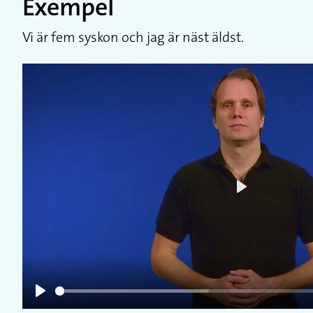
Exempel
Vi är fem syskon och jag är näst äldst.
Play
Play