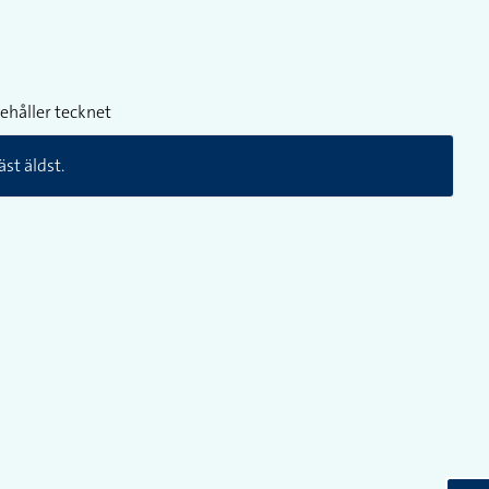
ehåller tecknet
äst äldst.