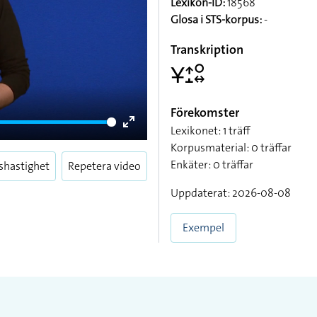
Lexikon-ID:
18568
Glosa i STS-korpus:
-
Transkription
􌥃􌤴􌤸􌥰􌦉
Förekomster
Lexikonet: 1 träff
Enter
Korpusmaterial: 0 träffar
fullscreen
Enkäter: 0 träffar
shastighet
Repetera video
Uppdaterat: 2026-08-08
Exempel