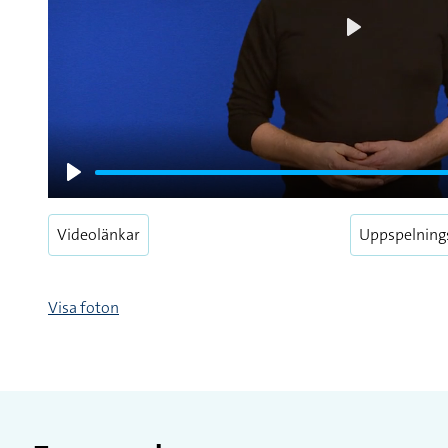
Play
Play
Videolänkar
Uppspelning
Visa foton