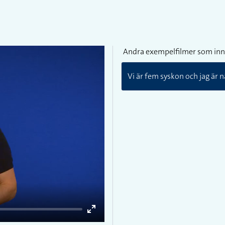
Andra exempelfilmer som inn
Vi är fem syskon och jag är n
Enter