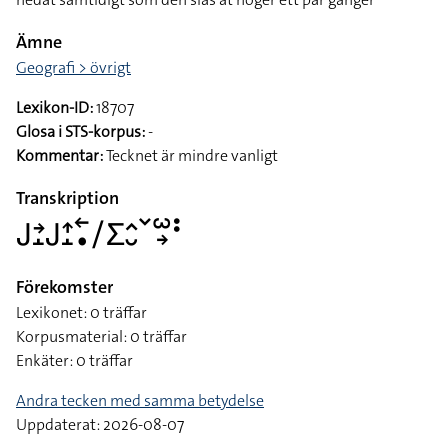
Ämne
Geografi > övrigt
Lexikon-ID:
18707
Glosa i STS-korpus:
-
Kommentar:
Tecknet är mindre vanligt
Transkription
􌤢􌥔􌤸􌤢􌤴􌤸􌥢􌥡􌥠􌤥􌤵􌤷􌥧􌥱􌥽􌥻
Förekomster
Lexikonet: 0 träffar
Korpusmaterial: 0 träffar
Enkäter: 0 träffar
Andra tecken med samma betydelse
Uppdaterat: 2026-08-07