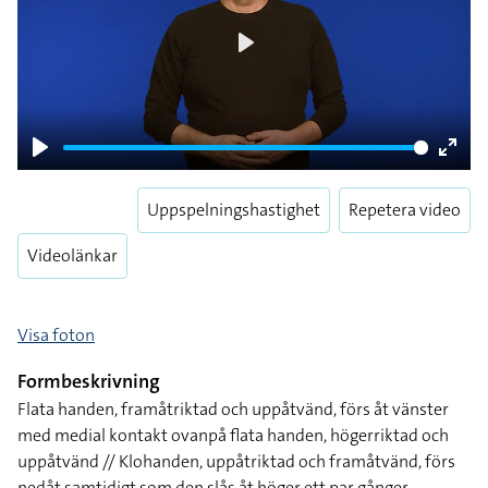
Play
Play
Enter
fulls
Uppspelningshastighet
Repetera video
Videolänkar
Visa foton
Formbeskrivning
Flata handen, framåtriktad och uppåtvänd, förs åt vänster
med medial kontakt ovanpå flata handen, högerriktad och
uppåtvänd // Klohanden, uppåtriktad och framåtvänd, förs
nedåt samtidigt som den slås åt höger ett par gånger