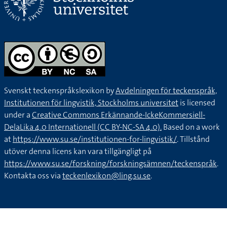
Svenskt teckenspråkslexikon by
Avdelningen för teckenspråk,
Institutionen för lingvistik, Stockholms universitet
is licensed
under a
Creative Commons Erkännande-IckeKommersiell-
DelaLika 4.0 Internationell (CC BY-NC-SA 4.0).
Based on a work
at
https://www.su.se/institutionen-for-lingvistik/
. Tillstånd
utöver denna licens kan vara tillgängligt på
https://www.su.se/forskning/forskningsämnen/teckenspråk
.
Kontakta oss via
teckenlexikon@ling.su.se
.