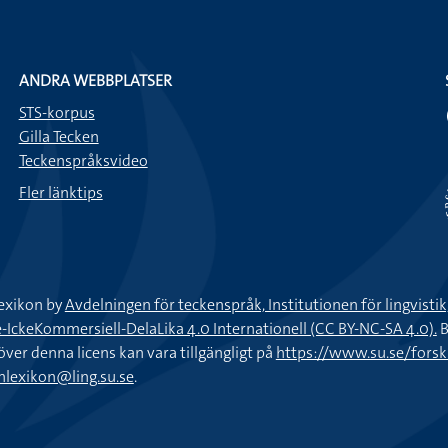
ANDRA WEBBPLATSER
STS-korpus
Gilla Tecken
Teckenspråksvideo
Fler länktips
exikon by
Avdelningen för teckenspråk, Institutionen för lingvisti
keKommersiell-DelaLika 4.0 Internationell (CC BY-NC-SA 4.0).
B
töver denna licens kan vara tillgängligt på
https://www.su.se/fors
nlexikon@ling.su.se
.