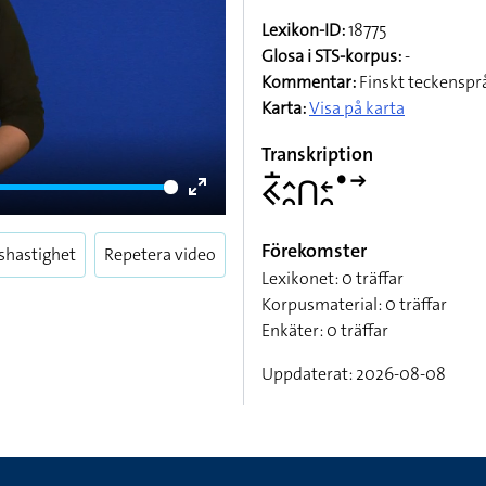
Lexikon-ID:
18775
Glosa i STS-korpus:
-
Kommentar:
Finskt teckenspr
Karta:
Visa på karta
Transkription
􌤒􌥛􌤵􌥘􌤽􌥓􌥘􌤟􌥣
Enter
fullscreen
Förekomster
shastighet
Repetera video
Lexikonet: 0 träffar
Korpusmaterial: 0 träffar
Enkäter: 0 träffar
Uppdaterat: 2026-08-08