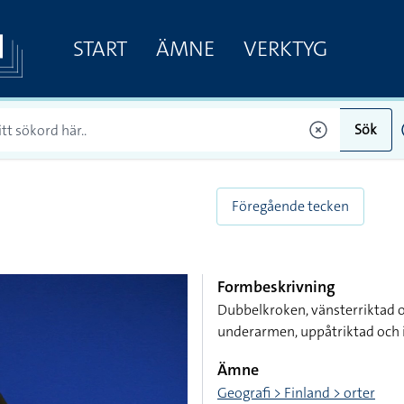
START
ÄMNE
VERKTYG
Sök
Föregående tecken
Formbeskrivning
Dubbelkroken, vänsterriktad o
underarmen, uppåtriktad och 
Ämne
Geografi > Finland > orter