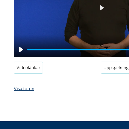
Play
Play
Videolänkar
Uppspelning
Visa foton