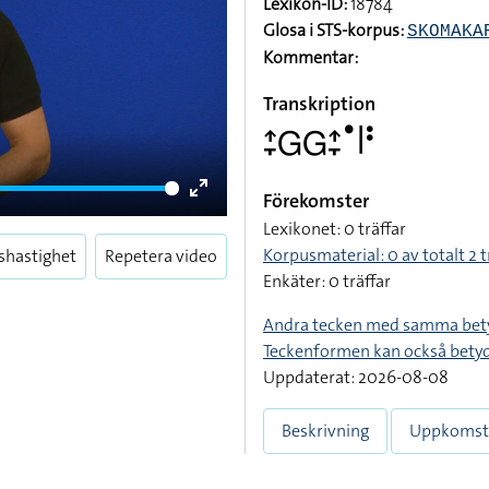
Lexikon-ID:
18784
Glosa i STS-korpus:
SKOMAKA
Kommentar:
Transkription
􌤴􌥙􌤦􌤦􌤴􌥙􌤟􌥼􌥻
Förekomster
Enter
Lexikonet: 0 träffar
fullscreen
Korpusmaterial: 0 av totalt 2 t
shastighet
Repetera video
Enkäter: 0 träffar
Andra tecken med samma bet
Teckenformen kan också bety
Uppdaterat: 2026-08-08
Beskrivning
Uppkomst