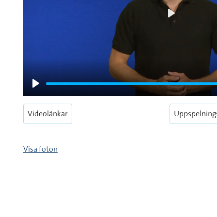
Play
Play
Videolänkar
Uppspelning
Visa foton