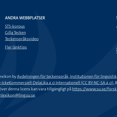
ANDRA WEBBPLATSER
STS-korpus
Gilla Tecken
Teckenspråksvideo
Fler länktips
exikon by
Avdelningen för teckenspråk, Institutionen för lingvisti
keKommersiell-DelaLika 4.0 Internationell (CC BY-NC-SA 4.0).
B
töver denna licens kan vara tillgängligt på
https://www.su.se/fors
nlexikon@ling.su.se
.