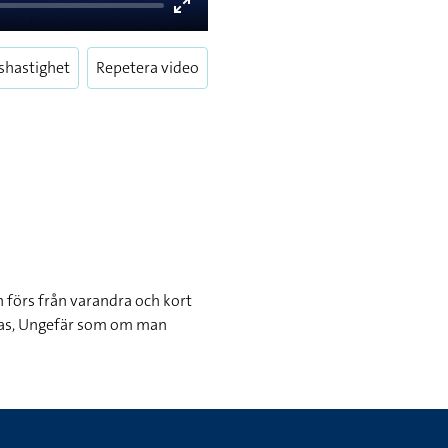
Enter
fullscreen
shastighet
Repetera video
 förs från varandra och kort
epas, Ungefär som om man