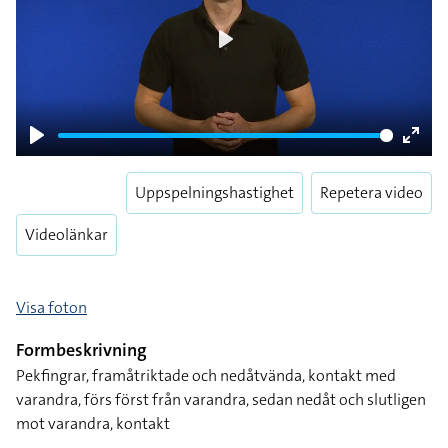
Play
Play
Enter
fulls
Uppspelningshastighet
Repetera video
Videolänkar
Visa foton
Formbeskrivning
Pekfingrar, framåtriktade och nedåtvända, kontakt med
varandra, förs först från varandra, sedan nedåt och slutligen
mot varandra, kontakt