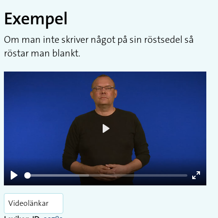
Exempel
Om man inte skriver något på sin röstsedel så
röstar man blankt.
Play
Play
Enter
fullsc
Videolänkar