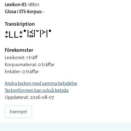
Lexikon-ID:
18801
Glosa i STS-korpus:
-
Transkription
􌤴􌥙􌥈􌥈􌤴􌥙􌤟􌥼􌥹􌦉􌥼􌥧􌥼􌦅􌥼􌤟
Förekomster
Lexikonet: 1 träff
Korpusmaterial: 0 träffar
Enkäter: 0 träffar
Andra tecken med samma betydelse
Teckenformen kan också betyda
Uppdaterat: 2026-08-07
Exempel