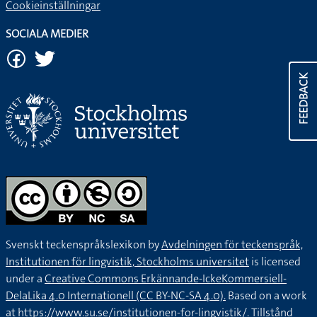
Cookieinställningar
SOCIALA MEDIER
FEEDBACK
Svenskt teckenspråkslexikon by
Avdelningen för teckenspråk,
Institutionen för lingvistik, Stockholms universitet
is licensed
under a
Creative Commons Erkännande-IckeKommersiell-
DelaLika 4.0 Internationell (CC BY-NC-SA 4.0).
Based on a work
at
https://www.su.se/institutionen-for-lingvistik/
. Tillstånd