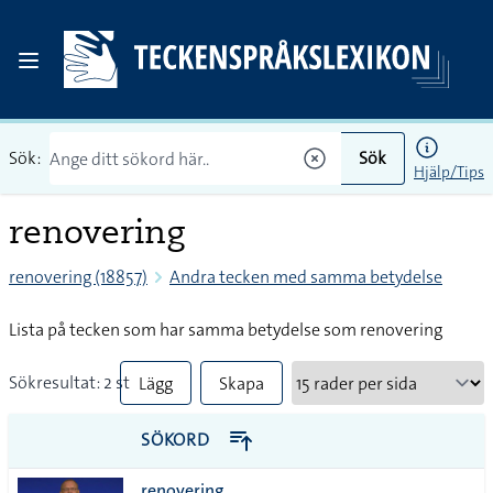
Sök:
Sök
Hjälp/Tips
renovering
renovering (18857)
Andra tecken med samma betydelse
Lista på tecken som har samma betydelse som renovering
Sökresultat: 2 st
Lägg
Skapa
till
PDF
SÖKORD
alla i
renovering