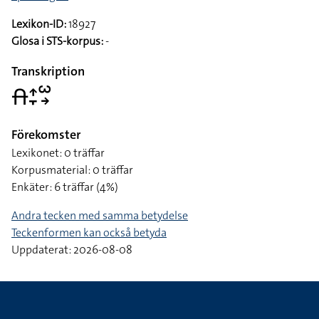
Sport > golf
Lexikon-ID:
18927
Glosa i STS-korpus:
-
Transkription
􌤯􌤴􌥙􌥱􌥽
Förekomster
Lexikonet: 0 träffar
Korpusmaterial: 0 träffar
Enkäter: 6 träffar (4%)
Andra tecken med samma betydelse
Teckenformen kan också betyda
Uppdaterat: 2026-08-08