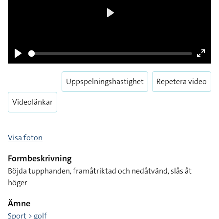
Play
Pause
Enter
fulls
Uppspelningshastighet
Repetera video
Videolänkar
Visa foton
Formbeskrivning
Böjda tupphanden, framåtriktad och nedåtvänd, slås åt
höger
Ämne