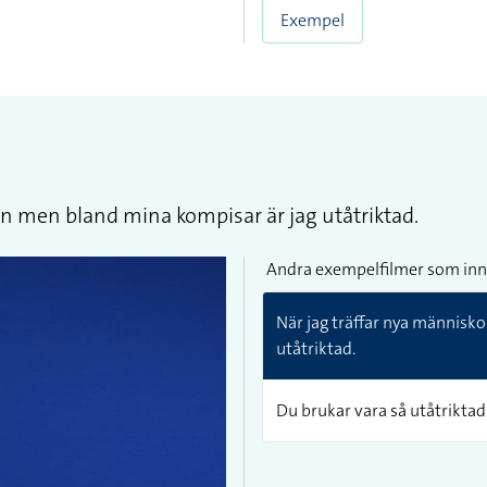
Exempel
gen men bland mina kompisar är jag utåtriktad.
Andra exempelfilmer som inn
När jag träffar nya människo
utåtriktad.
Du brukar vara så utåtriktad