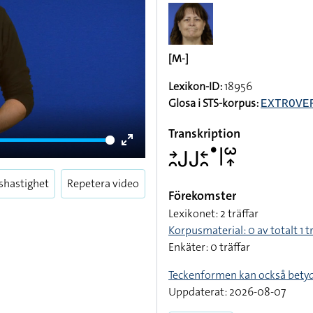
[M-]
Lexikon-ID:
18956
Glosa i STS-korpus:
EXTROVE
Transkription
􌥔􌥘􌤢􌤢􌥓􌥘􌤟􌥼􌥱􌥾
Enter
fullscreen
shastighet
Repetera video
Förekomster
Lexikonet: 2 träffar
Korpusmaterial: 0 av totalt 1 t
Enkäter: 0 träffar
Teckenformen kan också bety
Uppdaterat: 2026-08-07