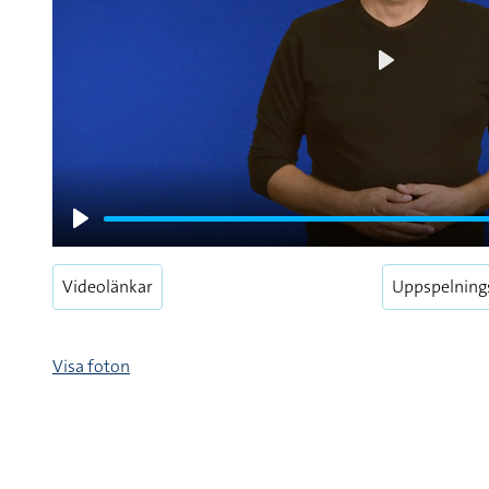
Play
Play
Videolänkar
Uppspelning
Visa foton