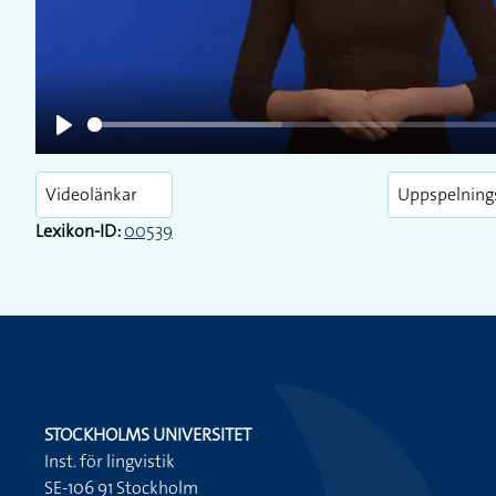
Play
Videolänkar
Uppspelning
Lexikon-ID:
00539
STOCKHOLMS UNIVERSITET
Inst. för lingvistik
SE-106 91 Stockholm