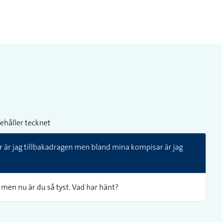
ehåller tecknet
r är jag tillbakadragen men bland mina kompisar är jag
 men nu är du så tyst. Vad har hänt?