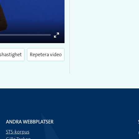
Enter
fullscreen
shastighet
Repetera video
ANDRA WEBBPLATSER
STS-korpus