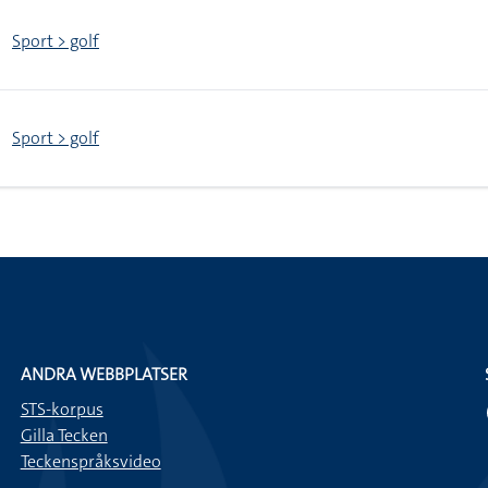
Sport > golf
Sport > golf
ANDRA WEBBPLATSER
STS-korpus
Gilla Tecken
Teckenspråksvideo