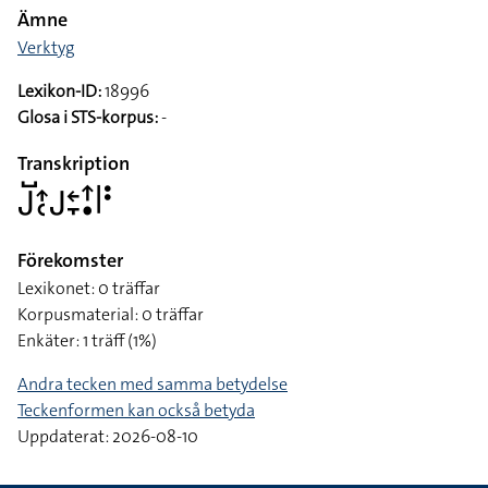
Ämne
Verktyg
Lexikon-ID:
18996
Glosa i STS-korpus:
-
Transkription
􌤢􌤹􌤴􌥗􌤢􌥓􌥙􌦃􌥡􌥼􌥻
Förekomster
Lexikonet: 0 träffar
Korpusmaterial: 0 träffar
Enkäter: 1 träff (1%)
Andra tecken med samma betydelse
Teckenformen kan också betyda
Uppdaterat: 2026-08-10