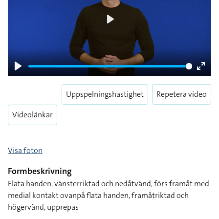
Play
Play
Enter
fulls
Uppspelningshastighet
Repetera video
Videolänkar
Visa foton
Formbeskrivning
Flata handen, vänsterriktad och nedåtvänd, förs framåt med
medial kontakt ovanpå flata handen, framåtriktad och
högervänd, upprepas