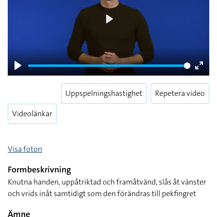
Play
Play
Enter
fulls
Uppspelningshastighet
Repetera video
Videolänkar
Visa foton
Formbeskrivning
Knutna handen, uppåtriktad och framåtvänd, slås åt vänster
och vrids inåt samtidigt som den förändras till pekfingret
Ämne