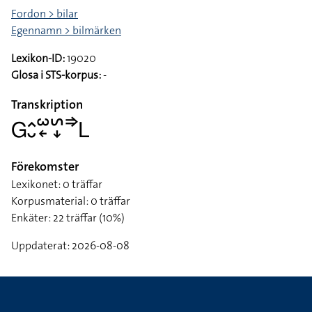
Fordon > bilar
Egennamn > bilmärken
Lexikon-ID:
19020
Glosa i STS-korpus:
-
Transkription
􌤦􌤵􌤷􌥱􌦈􌥲􌦊􌦆􌥈
Förekomster
Lexikonet: 0 träffar
Korpusmaterial: 0 träffar
Enkäter: 22 träffar (10%)
Uppdaterat: 2026-08-08