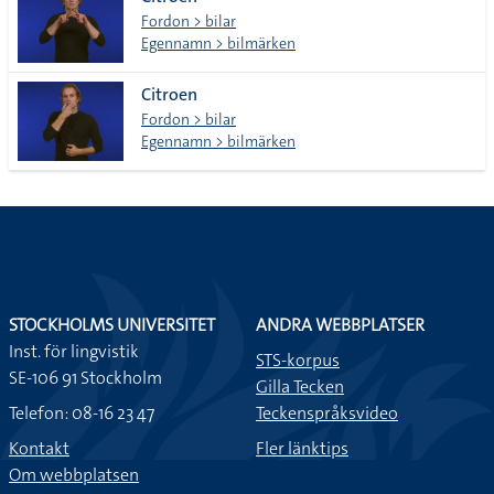
lista
Fordon > bilar
Egennamn > bilmärken
Citroen
Fordon > bilar
Egennamn > bilmärken
STOCKHOLMS UNIVERSITET
ANDRA WEBBPLATSER
Inst. för lingvistik
STS-korpus
SE-106 91 Stockholm
Gilla Tecken
Telefon: 08-16 23 47
Teckenspråksvideo
Kontakt
Fler länktips
Om webbplatsen