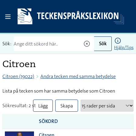
Sök:
Sök
Hjälp/Tips
Citroen
Citroen (19022)
Andra tecken med samma betydelse
Lista på tecken som har samma betydelse som Citroen
Sökresultat: 2 st
Lägg
Skapa
till
PDF
SÖKORD
alla i
Citroen