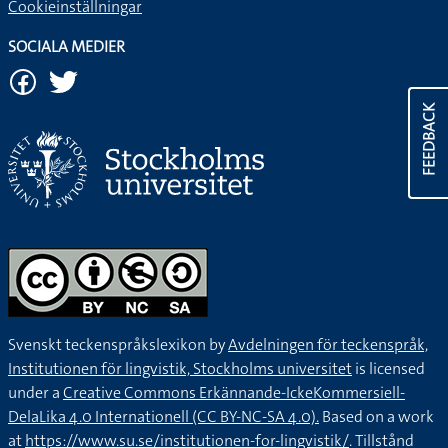
Cookieinställningar
SOCIALA MEDIER
FEEDBACK
Svenskt teckenspråkslexikon by
Avdelningen för teckenspråk,
Institutionen för lingvistik, Stockholms universitet
is licensed
under a
Creative Commons Erkännande-IckeKommersiell-
DelaLika 4.0 Internationell (CC BY-NC-SA 4.0).
Based on a work
at
https://www.su.se/institutionen-for-lingvistik/
. Tillstånd