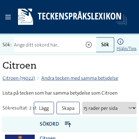
Sök:
Sök
Hjälp/Tips
Citroen
Citroen (19022)
Andra tecken med samma betydelse
Lista på tecken som har samma betydelse som Citroen
Sökresultat: 2 st
Lägg
Skapa
till
PDF
SÖKORD
alla i
Citroen