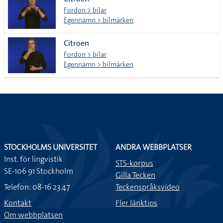
lista
Fordon > bilar
Egennamn > bilmärken
Citroen
Fordon > bilar
Egennamn > bilmärken
STOCKHOLMS UNIVERSITET
ANDRA WEBBPLATSER
Inst. för lingvistik
STS-korpus
SE-106 91 Stockholm
Gilla Tecken
Telefon: 08-16 23 47
Teckenspråksvideo
Kontakt
Fler länktips
Om webbplatsen