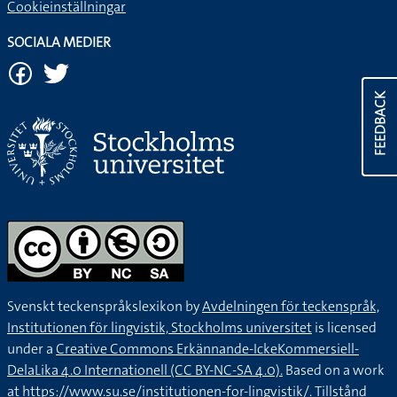
Cookieinställningar
SOCIALA MEDIER
FEEDBACK
Svenskt teckenspråkslexikon by
Avdelningen för teckenspråk,
Institutionen för lingvistik, Stockholms universitet
is licensed
under a
Creative Commons Erkännande-IckeKommersiell-
DelaLika 4.0 Internationell (CC BY-NC-SA 4.0).
Based on a work
at
https://www.su.se/institutionen-for-lingvistik/
. Tillstånd