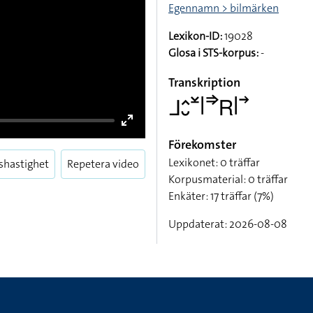
Egennamn > bilmärken
Lexikon-ID:
19028
Glosa i STS-korpus:
-
Transkription
􌤨􌤵􌤷􌥸􌥼􌦆􌤬􌥼􌥣
Förekomster
Lexikonet: 0 träffar
shastighet
Repetera video
Enter
Korpusmaterial: 0 träffar
fullscreen
Enkäter: 17 träffar (7%)
Uppdaterat: 2026-08-08