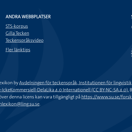
ANDRA WEBBPLATSER
STS-korpus
Gilla Tecken
Teckenspråksvideo
Fler länktips
exikon by
Avdelningen för teckenspråk, Institutionen för lingvisti
keKommersiell-DelaLika 4.0 Internationell (CC BY-NC-SA 4.0).
B
töver denna licens kan vara tillgängligt på
https://www.su.se/fors
nlexikon@ling.su.se
.