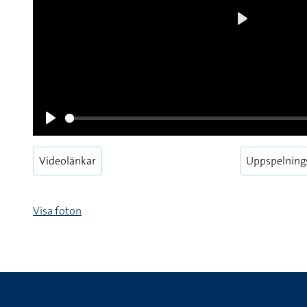
Play
Videolänkar
Uppspelning
Pause
Visa foton