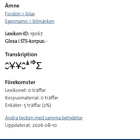
Ämne
Fordon > bilar
Egennamn > bilmärken
Lexikon-ID:
19067
Glosa i STS-korpus:
-
Transkription
􌤵􌤷􌥃􌥃􌤵􌤷􌥶􌦆􌤥
Förekomster
Lexikonet: 0 träffar
Korpusmaterial: 0 träffar
Enkäter: 5 träffar (2%)
Andra tecken med samma betydelse
Uppdaterat: 2026-08-10