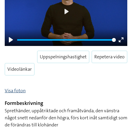
Play
Play
Enter
fulls
Uppspelningshastighet
Repetera video
Videolänkar
Visa foton
Formbeskrivning
Sprethänder, uppåtriktade och framåtvända, den vänstra
något snett nedanför den högra, förs kort inåt samtidigt som
de förändras till klohänder