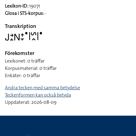
Lexikon-ID:
19071
Glosa i STS-korpus:
-
Transkription
􌤢􌥔􌤸􌥌􌤴􌥙􌤟􌥼􌥲􌥿􌥼􌤟
Förekomster
Lexikonet: 0 träffar
Korpusmaterial: 0 träffar
Enkäter: 0 träffar
Andra tecken med samma betydelse
Teckenformen kan också betyda
Uppdaterat: 2026-08-09