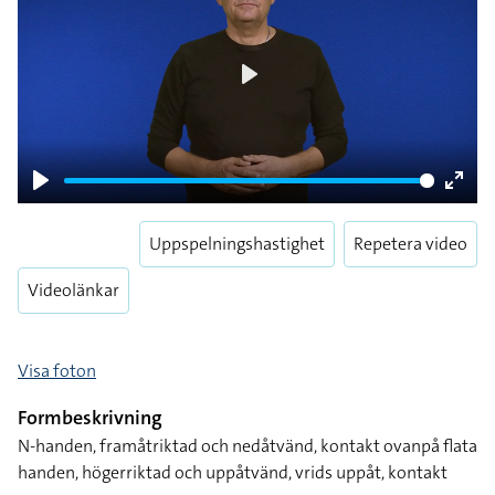
Play
Play
Enter
fulls
Uppspelningshastighet
Repetera video
Videolänkar
Visa foton
Formbeskrivning
N-handen, framåtriktad och nedåtvänd, kontakt ovanpå flata
handen, högerriktad och uppåtvänd, vrids uppåt, kontakt