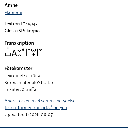
Ämne
Ekonomi
Lexikon-ID:
19143
Glosa i STS-korpus:
-
Transkription
􌤖􌤺􌤤􌥖􌥘􌤟􌥼􌦃􌥱􌥾􌥼􌥸
Förekomster
Lexikonet: 0 träffar
Korpusmaterial: 0 träffar
Enkäter: 0 träffar
Andra tecken med samma betydelse
Teckenformen kan också betyda
Uppdaterat: 2026-08-07