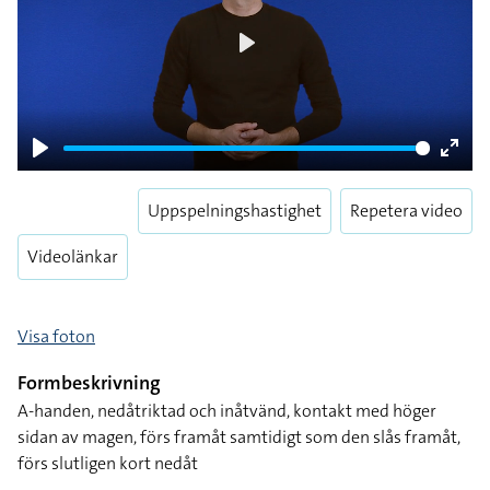
Play
Play
Enter
fulls
Uppspelningshastighet
Repetera video
Videolänkar
Visa foton
Formbeskrivning
A-handen, nedåtriktad och inåtvänd, kontakt med höger
sidan av magen, förs framåt samtidigt som den slås framåt,
förs slutligen kort nedåt