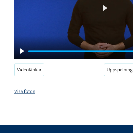
Play
Play
Videolänkar
Uppspelning
Visa foton