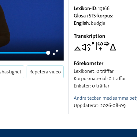
Lexikon-ID:
19166
Glosa i STS-korpus:
-
English:
budgie
Transkription
􌤼􌥉􌤵􌤶􌤟􌥼􌥱􌥾􌦆􌤩
Enter
Förekomster
fullscreen
Lexikonet: 0 träffar
shastighet
Repetera video
Korpusmaterial: 0 träffar
Enkäter: 0 träffar
Andra tecken med samma bet
Uppdaterat: 2026-08-09