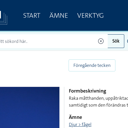
START
ÄMNE
VERKTYG
Sök
Föregående tecken
Formbeskrivning
Raka måtthanden, uppåtriktad
samtidigt som den förändras t
Ämne
Djur > fågel