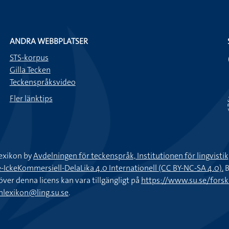
ANDRA WEBBPLATSER
STS-korpus
Gilla Tecken
Teckenspråksvideo
Fler länktips
exikon by
Avdelningen för teckenspråk, Institutionen för lingvisti
keKommersiell-DelaLika 4.0 Internationell (CC BY-NC-SA 4.0).
B
töver denna licens kan vara tillgängligt på
https://www.su.se/fors
nlexikon@ling.su.se
.