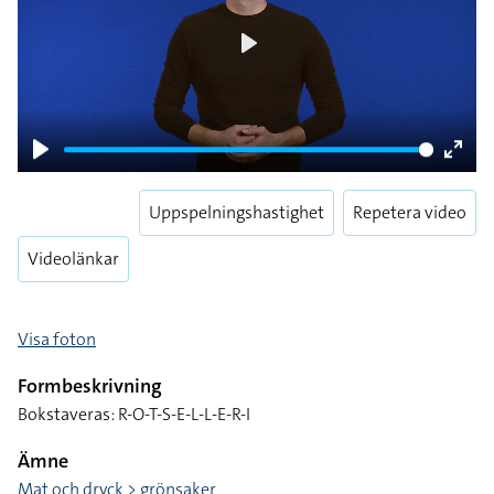
Play
Play
Enter
fulls
Uppspelningshastighet
Repetera video
Videolänkar
Visa foton
Formbeskrivning
Bokstaveras: R-O-T-S-E-L-L-E-R-I
Ämne
Mat och dryck > grönsaker