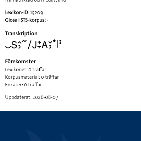
Lexikon-ID:
19209
Glosa i STS-korpus:
-
Transkription
􌤛􌥅􌤵􌤶􌥨􌥠􌤢􌤴􌥙􌤤􌥖􌤶􌤟􌥼􌥻
Förekomster
Lexikonet: 0 träffar
Korpusmaterial: 0 träffar
Enkäter: 0 träffar
Uppdaterat: 2026-08-07