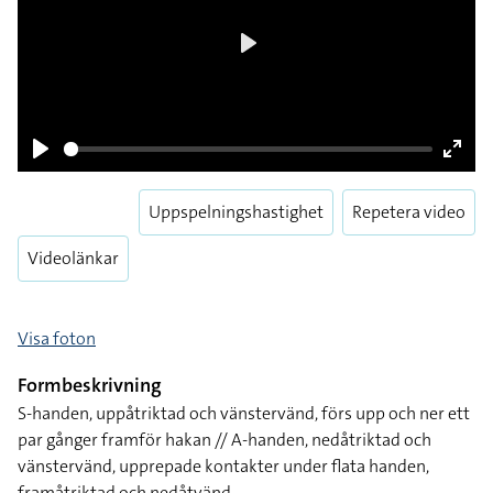
Play
Play
Enter
fulls
Uppspelningshastighet
Repetera video
Videolänkar
Visa foton
Formbeskrivning
S-handen, uppåtriktad och vänstervänd, förs upp och ner ett
par gånger framför hakan // A-handen, nedåtriktad och
vänstervänd, upprepade kontakter under flata handen,
framåtriktad och nedåtvänd