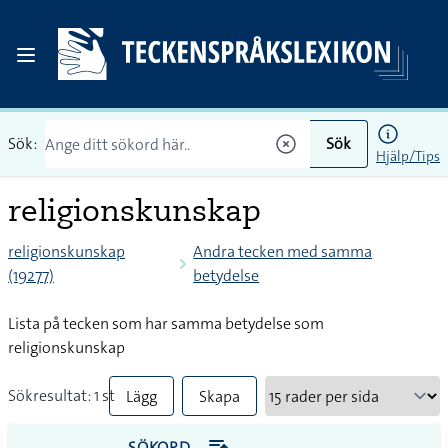
Sök:
Sök
Hjälp/Tips
religionskunskap
religionskunskap
Andra tecken med samma
(19277)
betydelse
Lista på tecken som har samma betydelse som
religionskunskap
Sökresultat: 1 st
Lägg
Skapa
till
PDF
SÖKORD