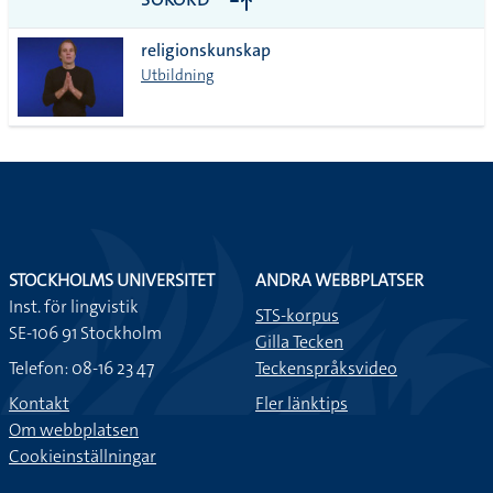
alla i
religionskunskap
lista
Utbildning
STOCKHOLMS UNIVERSITET
ANDRA WEBBPLATSER
Inst. för lingvistik
STS-korpus
SE-106 91 Stockholm
Gilla Tecken
Telefon: 08-16 23 47
Teckenspråksvideo
Kontakt
Fler länktips
Om webbplatsen
Cookieinställningar