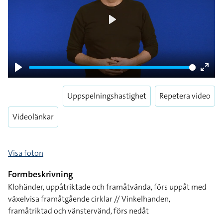
Play
Play
Enter
fulls
Uppspelningshastighet
Repetera video
Videolänkar
Visa foton
Formbeskrivning
Klohänder, uppåtriktade och framåtvända, förs uppåt med
växelvisa framåtgående cirklar // Vinkelhanden,
framåtriktad och vänstervänd, förs nedåt