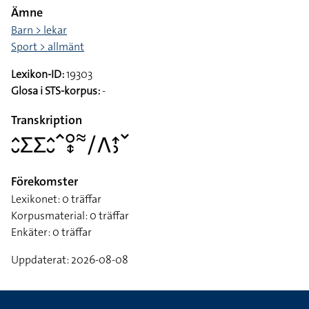
Ämne
Barn > lekar
Sport > allmänt
Lexikon-ID:
19303
Glosa i STS-korpus:
-
Transkription
􌤵􌤷􌤥􌤥􌤵􌤷􌥦􌥰􌦋􌦇􌥠􌤣􌤴􌤶􌥧
Förekomster
Lexikonet: 0 träffar
Korpusmaterial: 0 träffar
Enkäter: 0 träffar
Uppdaterat: 2026-08-08