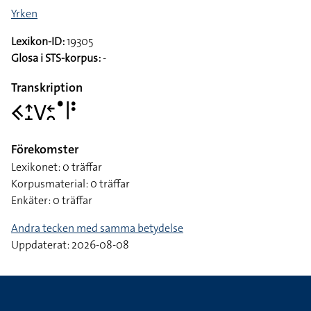
Yrken
Lexikon-ID:
19305
Glosa i STS-korpus:
-
Transkription
􌤒􌤴􌤸􌤭􌥓􌥘􌤟􌥼􌥻
Förekomster
Lexikonet: 0 träffar
Korpusmaterial: 0 träffar
Enkäter: 0 träffar
Andra tecken med samma betydelse
Uppdaterat: 2026-08-08