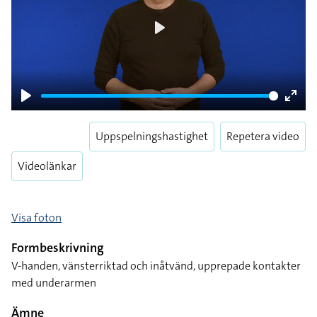
Play
Play
Enter
fulls
Uppspelningshastighet
Repetera video
Videolänkar
Visa foton
Formbeskrivning
V-handen, vänsterriktad och inåtvänd, upprepade kontakter
med underarmen
Ämne