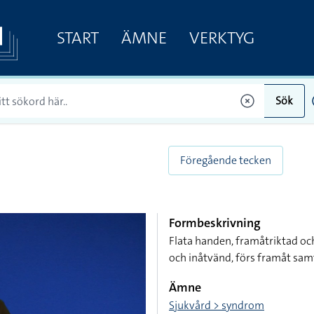
START
ÄMNE
VERKTYG
Sök
Föregående tecken
Formbeskrivning
Flata handen, framåtriktad oc
och inåtvänd, förs framåt sam
Ämne
Sjukvård > syndrom