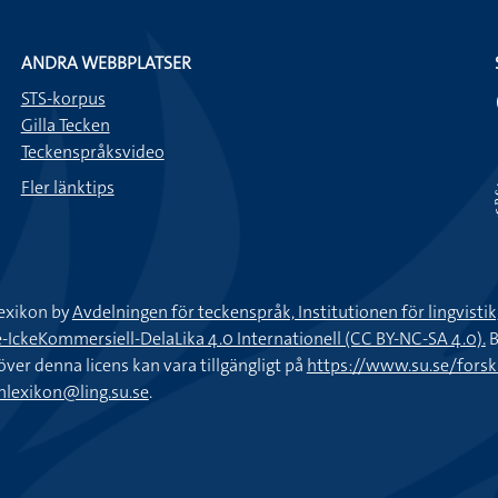
ANDRA WEBBPLATSER
STS-korpus
Gilla Tecken
Teckenspråksvideo
Fler länktips
exikon by
Avdelningen för teckenspråk, Institutionen för lingvisti
keKommersiell-DelaLika 4.0 Internationell (CC BY-NC-SA 4.0).
B
töver denna licens kan vara tillgängligt på
https://www.su.se/fors
nlexikon@ling.su.se
.