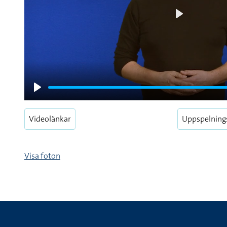
Play
Play
Videolänkar
Uppspelning
Visa foton