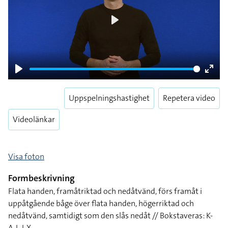
Play
Play
Enter
fulls
Uppspelningshastighet
Repetera video
Videolänkar
Visa foton
Formbeskrivning
Flata handen, framåtriktad och nedåtvänd, förs framåt i
uppåtgående båge över flata handen, högerriktad och
nedåtvänd, samtidigt som den slås nedåt // Bokstaveras: K-
A-L-I-X