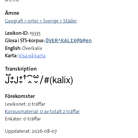
Ämne
Geografi > orter > Sverige > Städer
Lexikon-ID:
19335
Glosa i STS-korpus:
ÖVER^KALIX@b@en
English:
Överkalix
Karta:
Visa på karta
Transkription
􌤢􌤹􌥔􌥙􌤢􌤴􌥙􌦃􌥯􌥿􌥱􌦀􌥠#(kalix)
Förekomster
Lexikonet: 0 träffar
Korpusmaterial: 0 av totalt 2 träffar
Enkäter: 0 träffar
Uppdaterat: 2026-08-07