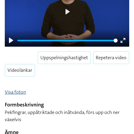
Play
Play
Enter
fulls
Uppspelningshastighet
Repetera video
Videolänkar
Visa foton
Formbeskrivning
Pekfingrar, uppåtriktade och inåtvända, förs upp och ner
växelvis
Ämne