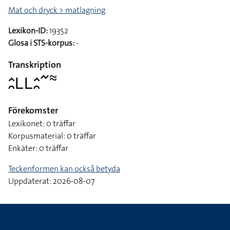
Mat och dryck > matlagning
Lexikon-ID:
19352
Glosa i STS-korpus:
-
Transkription
􌤵􌥘􌥈􌥈􌤵􌥘􌥨􌦇
Förekomster
Lexikonet: 0 träffar
Korpusmaterial: 0 träffar
Enkäter: 0 träffar
Teckenformen kan också betyda
Uppdaterat: 2026-08-07