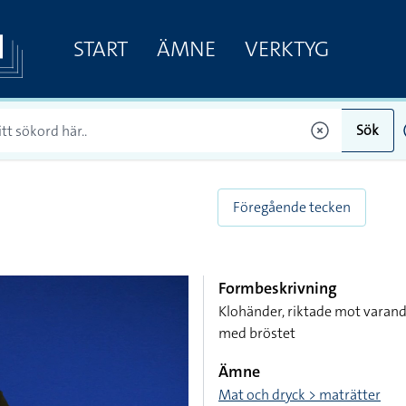
START
ÄMNE
VERKTYG
Sök
Föregående tecken
Formbeskrivning
Klohänder, riktade mot varan
med bröstet
Ämne
Mat och dryck > maträtter