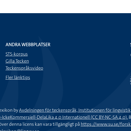
ANDRA WEBBPLATSER
STS-korpus
Gilla Tecken
Teckenspråksvideo
Fler länktips
exikon by
Avdelningen för teckenspråk, Institutionen för lingvisti
keKommersiell-DelaLika 4.0 Internationell (CC BY-NC-SA 4.0).
B
töver denna licens kan vara tillgängligt på
https://www.su.se/fors