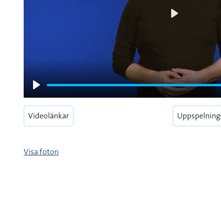
Play
Play
Videolänkar
Uppspelning
Visa foton