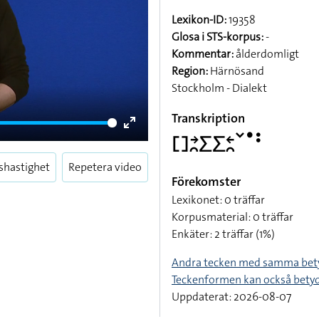
Lexikon-ID:
19358
Glosa i STS-korpus:
-
Kommentar:
ålderdomligt
Region:
Härnösand
Stockholm - Dialekt
Transkription
Enter
􌤓􌥔􌥘􌤥􌤥􌥓􌥘􌥧􌤟􌥻
fullscreen
shastighet
Repetera video
Förekomster
Lexikonet: 0 träffar
Korpusmaterial: 0 träffar
Enkäter: 2 träffar (1%)
Andra tecken med samma bet
Teckenformen kan också bety
Uppdaterat: 2026-08-07