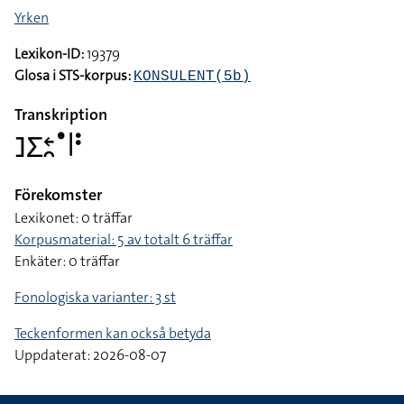
Yrken
Lexikon-ID:
19379
Glosa i STS-korpus:
KONSULENT(5b)
Transkription
􌤔􌤥􌥓􌥘􌤟􌥼􌥻
Förekomster
Lexikonet: 0 träffar
Korpusmaterial: 5 av totalt 6 träffar
Enkäter: 0 träffar
Fonologiska varianter: 3 st
Teckenformen kan också betyda
Uppdaterat: 2026-08-07