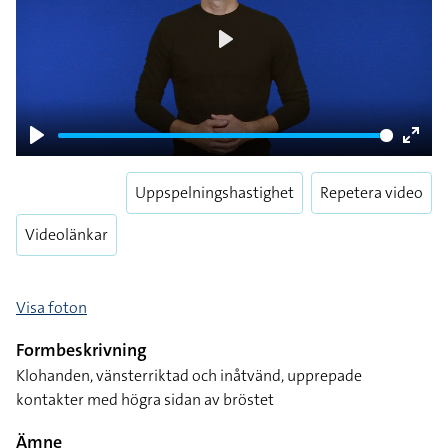
Play
Play
Enter
fulls
Uppspelningshastighet
Repetera video
Videolänkar
Visa foton
Formbeskrivning
Klohanden, vänsterriktad och inåtvänd, upprepade
kontakter med högra sidan av bröstet
Ämne