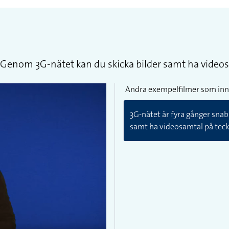
 Genom 3G-nätet kan du skicka bilder samt ha videos
Andra exempelfilmer som inn
3G-nätet är fyra gånger sna
samt ha videosamtal på tec