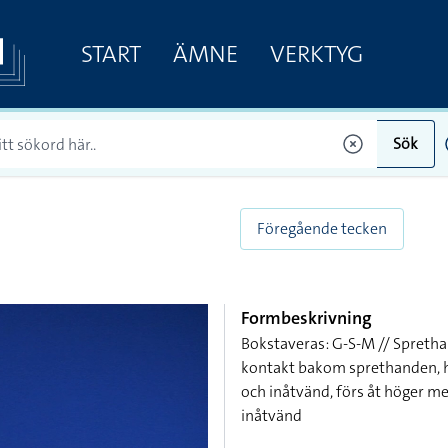
START
ÄMNE
VERKTYG
Sök
Föregående tecken
Formbeskrivning
Bokstaveras: G-S-M // Spreth
kontakt bakom sprethanden, h
och inåtvänd, förs åt höger 
inåtvänd