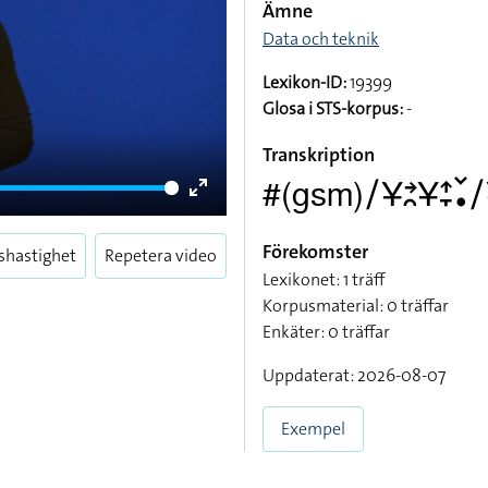
Ämne
Data och teknik
Lexikon-ID:
19399
Glosa i STS-korpus:
-
Transkription
#(gsm)􌥠􌥃􌥔􌥘􌥃􌤴􌥙􌥧􌥡􌥠􌥃􌥔
Enter
fullscreen
Förekomster
shastighet
Repetera video
Lexikonet: 1 träff
Korpusmaterial: 0 träffar
Enkäter: 0 träffar
Uppdaterat: 2026-08-07
Exempel