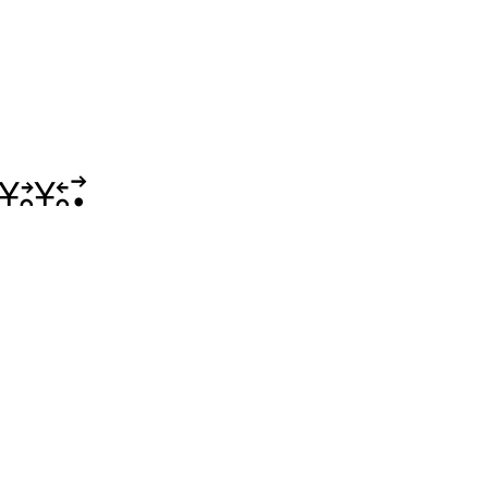
􌥘􌥃􌥓􌥘􌥣􌥡