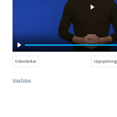
Play
Play
Videolänkar
Uppspelning
Visa foton