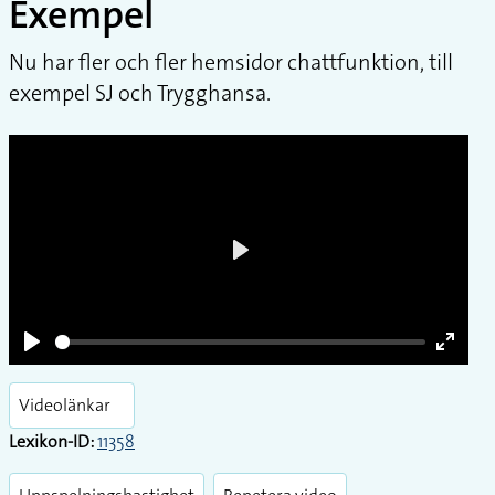
Exempel
Nu har fler och fler hemsidor chattfunktion, till
exempel SJ och Trygghansa.
Play
Play
Enter
fullsc
Videolänkar
Lexikon-ID:
11358