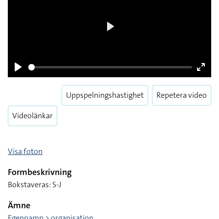
Play
Play
Enter
fulls
Uppspelningshastighet
Repetera video
Videolänkar
Visa foton
Formbeskrivning
Bokstaveras: S-J
Ämne