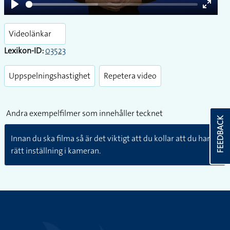
Play
Enter
fullsc
Videolänkar
Lexikon-ID:
03523
Uppspelningshastighet
Repetera video
Andra exempelfilmer som innehåller tecknet
FEEDBACK
Innan du ska filma så är det viktigt att du kollar att du har
rätt inställning i kameran.