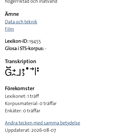
högerriktad och inåtvänd
Ämne
Data och teknik
Film
Lexikon-ID:
19455
Glosa i STS-korpus:
-
Transkription
􌤦􌤹􌥔􌥘􌤨􌤴􌤶􌤟􌥣􌥼􌥻
Förekomster
Lexikonet: 1 träff
Korpusmaterial: 0 träffar
Enkäter: 0 träffar
Andra tecken med samma betydelse
Uppdaterat: 2026-08-07