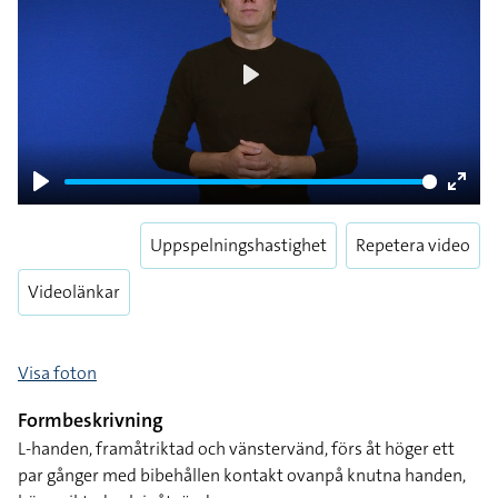
Play
Play
Enter
fulls
Uppspelningshastighet
Repetera video
Videolänkar
Visa foton
Formbeskrivning
L-handen, framåtriktad och vänstervänd, förs åt höger ett
par gånger med bibehållen kontakt ovanpå knutna handen,