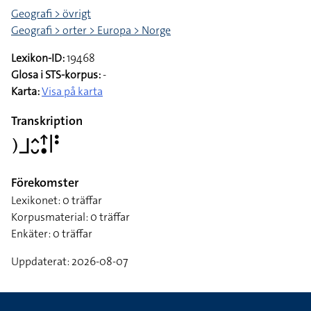
Geografi > övrigt
Geografi > orter > Europa > Norge
Lexikon-ID:
19468
Glosa i STS-korpus:
-
Karta:
Visa på karta
Transkription
􌤊􌤨􌤵􌤷􌦃􌥡􌥼􌥻
Förekomster
Lexikonet: 0 träffar
Korpusmaterial: 0 träffar
Enkäter: 0 träffar
Uppdaterat: 2026-08-07