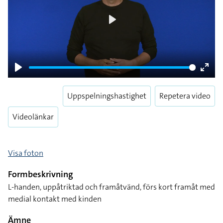
Play
Play
Enter
fulls
Uppspelningshastighet
Repetera video
Videolänkar
Visa foton
Formbeskrivning
L-handen, uppåtriktad och framåtvänd, förs kort framåt med
medial kontakt med kinden
Ämne